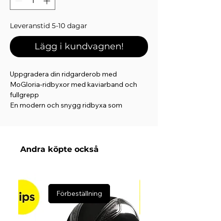
Leveranstid 5-10 dagar
Lägg i kundvagnen!
Uppgradera din ridgarderob med
MoGloria-ridbyxor med kaviarband och
fullgrepp
En modern och snygg ridbyxa som
kombinerar elegans, komfort och
funktionalitet. Utformad för ryttare som vill
ha en lyxig look med maximal rörelsefrihet.
Andra köpte också
Elegant och modern design:
MoGloria-ridbyxorna har en ren,
minimalistisk skärning förstärkt av
exklusiva detaljer. Lårfickorna för telefonen
Förbeställning
är kantade med dekorativ kaviarband i gun
metal, vilket ger en sofistikerad och polerad
finish. Längs fickan framhäver en glittrande