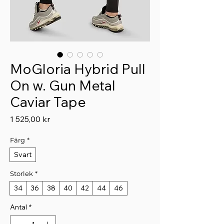
MoGloria Hybrid Pull
On w. Gun Metal
Caviar Tape
Pris
1 525,00 kr
Färg
*
Svart
Storlek
*
34
36
38
40
42
44
46
Antal
*