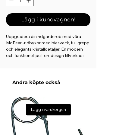
Lägg i kundvagnen!
Uppgradera din ridgarderob med våra
MoPearl-ridbyxor med biesveck, full grepp
och eleganta kristalldetaljer. En modern
och funktionell pull-on-design tillverkad i
ett mjukt och flexibelt tyg som kombinerar
hög komfort med praktiska lösningar och
feminina detaljer.
Andra köpte också
Elegant och tidlös design:
MoPearl-ridbyxorna har ett elegant
utseende med vackra biesveck i midjan,
vilket skapar ett elegant och smickrande
Lägg i varukorgen
uttryck. De två mobiltelefonfickorna på
låren är prydda med två rader av
pistolkristaller högst upp i varje ficka, vilket
ger en lyxig touch.