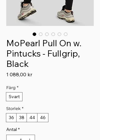
MoPearl Pull On w.
Pintucks - Fullgrip,
Black
Pris
1 088,00 kr
Färg
*
Svart
Storlek
*
36
38
44
46
Antal
*