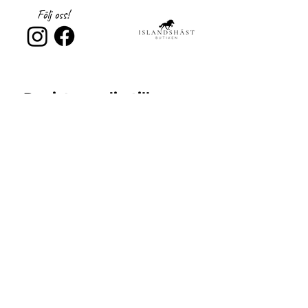
mjukhet följer materialet kroppens rörelser
Följ oss!
utan att tappa formen.
Material: 78 % polyester, 22 % elastan
Registrera dig till 
nyhetsbrev!
Email
*
Subscribe
Jag samtycker till 
Islandshästbutiken 
integritetspolicy 
*
Support