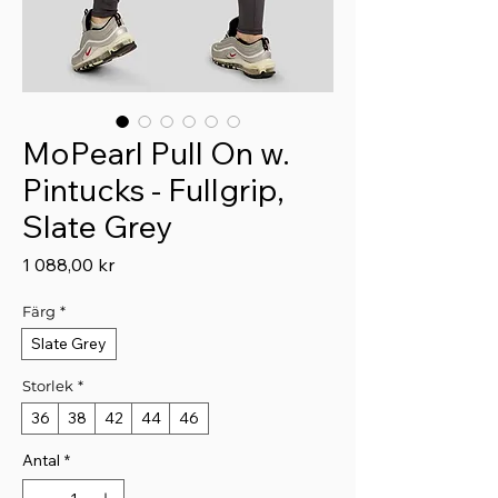
MoPearl Pull On w.
Pintucks - Fullgrip,
Slate Grey
Pris
1 088,00 kr
Färg
*
Slate Grey
Storlek
*
36
38
42
44
46
Antal
*