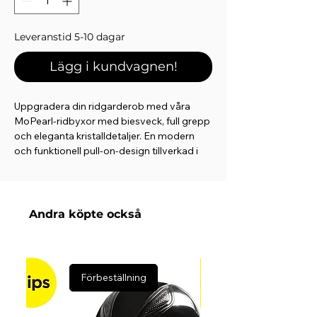
Leveranstid 5-10 dagar
Lägg i kundvagnen!
Uppgradera din ridgarderob med våra
MoPearl-ridbyxor med biesveck, full grepp
och eleganta kristalldetaljer. En modern
och funktionell pull-on-design tillverkad i
ett mjukt och flexibelt tyg som kombinerar
hög komfort med praktiska lösningar och
feminina detaljer.
Andra köpte också
Elegant och tidlös design:
MoPearl-ridbyxorna har ett elegant
utseende med vackra biesveck i midjan,
vilket skapar ett elegant och smickrande
Förbeställning
uttryck. De två mobiltelefonfickorna på
låren är prydda med två rader av
pistolkristaller högst upp i varje ficka, vilket