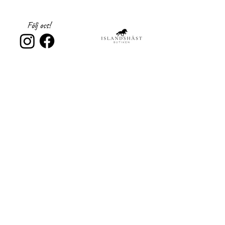
vardagsbruk. Med hög elasticitet och
mjukhet följer materialet kroppens rörelser
Följ oss!
utan att tappa formen.
Material: 78 % polyester, 22 % elastan
Registrera dig till 
nyhetsbrev!
Email
*
Subscribe
Jag samtycker till 
Islandshästbutiken 
integritetspolicy 
*