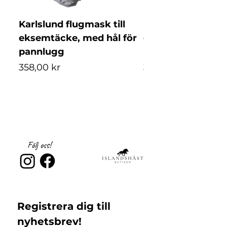
Karlslund flugmask till
Karlslund flugmask
eksemtäcke, med hål för
eksemtäcke, utan
pannlugg
pannlugg
Pris
Pris
358,00 kr
358,00 kr
Följ oss!
Registrera dig till 
nyhetsbrev!