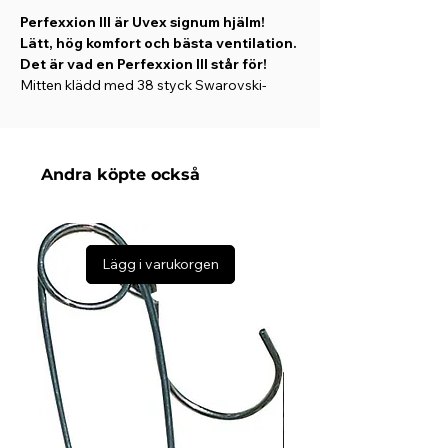
Perfexxion III är Uvex signum hjälm!
Lätt, hög komfort och bästa ventilation.
Det är vad en Perfexxion III står för!
Mitten klädd med 38 styck Swarovski-
kristaller.
Ventilation i Chrome.
Med högkvalitativt syntetiskt läder på
hjälmens remmar.
Andra köpte också
Uvex filosofi är ”Protecting People”.
Denna ideologi lever de efter varje dag och
det motiverar dem till att utvecklas och bli,
Lägg i varukorgen
om möjligt ännu bättre.
Fakta:
Hardshell teknologi - Extremt säker och
stabil hjälmkonstruktion
Skal i högteknologisk Hardshell.
Extremt stabil och lätt.
Optimal passform genom IAS-3D-system
som innebär anpassning tredimensionellt i