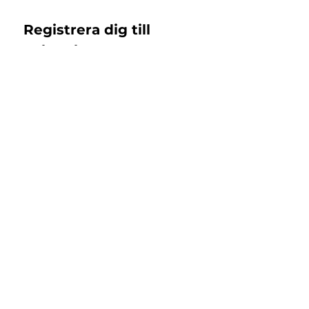
Registrera dig till 
nyhetsbrev!
Email
*
Subscribe
Jag samtycker till 
Islandshästbutiken 
integritetspolicy 
*
Support
Returer & Byten
Registrera retur
Kontakt