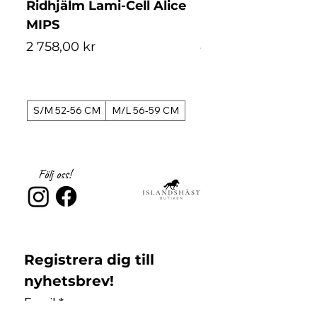
Ridhjälm Lami-Cell Alice
Ridhjälm Lami-Ce
MIPS
MIPS
Pris
Pris
2 758,00 kr
4 488,00 kr
S/M 52-56 CM
M/L 56-59 CM
S/M 52-56 CM
Följ oss!
Registrera dig till 
nyhetsbrev!
Email
*