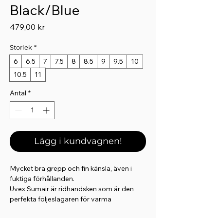
Black/Blue
Pris
479,00 kr
Storlek
*
6
6.5
7
7.5
8
8.5
9
9.5
10
10.5
11
Antal
*
Lägg i kundvagnen!
Mycket bra grepp och fin känsla, även i
fuktiga förhållanden.
Uvex Sumair är ridhandsken som är den
perfekta följeslagaren för varma
sommardagar där maximal kontroll krävs.